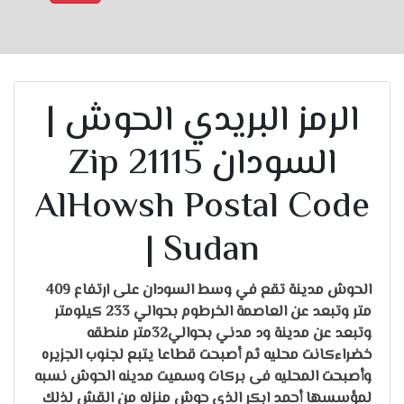
الرمز البريدي الحوش |
السودان 21115 Zip
AlHowsh Postal Code
| Sudan
الحوش مدينة تقع في وسط السودان على ارتفاع 409
متر وتبعد عن العاصمة الخرطوم بحوالي 233 كيلومتر
وتبعد عن مدينة ود مدني بحوالي32متر منطقه
خضراءكانت محلیه ثم أصبحت قطاعا یتبع لجنوب الجزیره
وأصبحت المحلیه فی بركات وسمیت مدینه الحوش نسبه
لمؤسسها أحمد ابكر الذي حوش منزله من القش لذلك