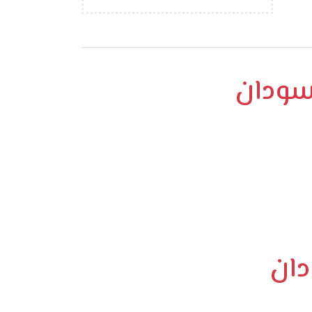
لسودان
دان