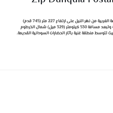
دُنْقُلا مدينة تقع في شمال السودان على الضفة الغربية من نهر النيل على ارتفاع 227 متر (745 قدم)
فوق سطح البحر، وهي عاصمة الولاية الشمالية وتبعد مسافة 530 كيلومتر (329 ميل) شمال الخرطوم
 تتوسط منطقة غنية بآثار الحضارات السودانية القديمة.