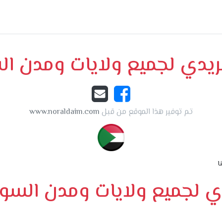
لبريدي لجميع ولايات ومدن ا
تم توفير هذا الموقع من قبل
www.noraldaim.com
ا
يدي لجميع ولايات ومدن السو