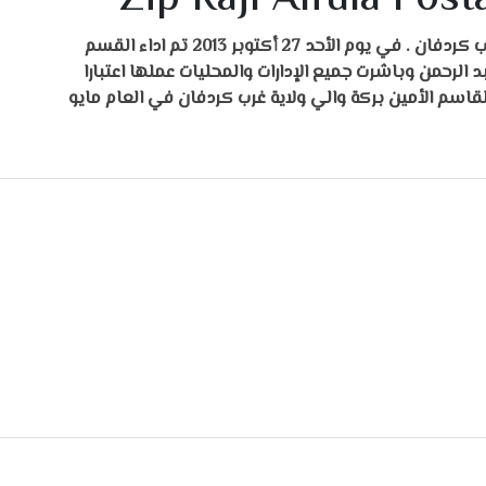
مدينة الفولة أو رجل الفولة هي عاصمة ولاية غرب كردفان . في يوم الأحد 27 أكتوبر 2013 تم اداء القسم
د الرحمن وباشرت جميع الإدارات والمحليات عملها اعتبارا
 بعد ذلك جاء د/أبوالقاسم الأمين بركة والي ولاية غرب كردفان في العام مايو