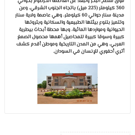
فوق سطح البحر وتبعد عن العاصمة الخرطوم بحوالي
360 كيلومتر (223 ميل) باتجاه الجنوب الشرقي، وعن
مدينة سنار حوالي 60 كيلومتر، وهي عاصمة ولاية سنار
وتتميز بتنوع بيئتها الطبيعية والسكانية وبثروتها
الحيوانية ومواردها المائية، وبها محطة أبحاث بيطرية
كبيرة وسوقا كبيرة للمحاصيل أهمها محصول الصمغ
العربي، وهي من المدن التاريخية وموطن أقدم كشف
أثري أحفوري للإنسان في السودان.