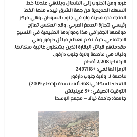
غربه ومن الجنوب إلى الشمال وينتهي عندها خط
السكك الحديدية من جهة الشرق ليبدء منها الخط
المتجه نحو مدينة واو في جنوب السودان، وهي مركز
رئيسي لتجارة الصمغ العربي. وقد انعكس تمازج
موقعها الجغرافي هذا ومواردها الطبيعية في النسيج
الاجتماعي، حيث تضم معظم قبائل دارفور وفي
مقدمتهم قبائل البقارة الذين يشكلون غالبية سكانها.
ونيالا هي عاصمة ولاية جنوب دارفور.
الارتفاع: 2,208 أقدام
الرمز الهاتفي: +2497118
عاصمة لـ: ولاية جنوب دارفور
التعداد السكاني: 368 ألف نسمة (إحصاء 2009)
التوقيت الصيفي: +3 غرينيتش
جامعة: جامعة نيالا – مجمع الوسط